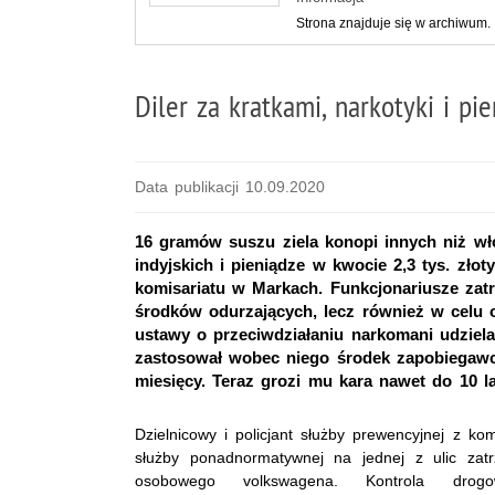
Strona znajduje się w archiwum.
Diler za kratkami, narkotyki i p
Data publikacji 10.09.2020
16 gramów suszu ziela konopi innych niż wł
indyjskich i pieniądze w kwocie 2,3 tys. złot
komisariatu w Markach. Funkcjonariusze zatrz
środków odurzających, lecz również w celu 
ustawy o przeciwdziałaniu narkomani udziel
zastosował wobec niego środek zapobiegawc
miesięcy. Teraz grozi mu kara nawet do 10 l
Dzielnicowy i policjant służby prewencyjnej z k
służby ponadnormatywnej na jednej z ulic zatr
osobowego volkswagena. Kontrola drogow