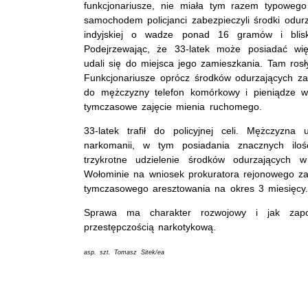
funkcjonariusze, nie miała tym razem typowego
samochodem policjanci zabezpieczyli środki odurz
indyjskiej o wadze ponad 16 gramów i bli
Podejrzewając, że 33-latek może posiadać więc
udali się do miejsca jego zamieszkania. Tam rosł
Funkcjonariusze oprócz środków odurzających za
do mężczyzny telefon komórkowy i pieniądze w 
tymczasowe zajęcie mienia ruchomego.
33-latek trafił do policyjnej celi. Mężczyzna
narkomanii, w tym posiadania znacznych iloś
trzykrotne udzielenie środków odurzających 
Wołominie na wniosek prokuratora rejonowego z
tymczasowego aresztowania na okres 3 miesięcy.
Sprawa ma charakter rozwojowy i jak zapow
przestępczością narkotykową.
asp. szt. Tomasz Sitek/ea