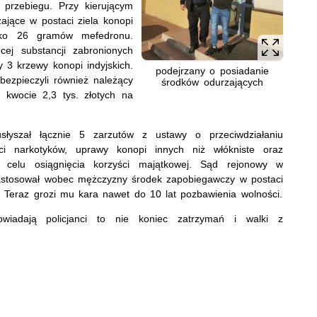
 przebiegu. Przy kierującym
ające w postaci ziela konopi
sko 26 gramów mefedronu.
ej substancji zabronionych
y 3 krzewy konopi indyjskich.
podejrzany o posiadanie
bezpieczyli również należący
środków odurzających
kwocie 2,3 tys. złotych na
 usłyszał łącznie 5 zarzutów z ustawy o przeciwdziałaniu
ci narkotyków, uprawy konopi innych niż włókniste oraz
w celu osiągnięcia korzyści majątkowej. Sąd rejonowy w
astosował wobec mężczyzny środek zapobiegawczy w postaci
 Teraz grozi mu kara nawet do 10 lat pozbawienia wolności.
iadają policjanci to nie koniec zatrzymań i walki z