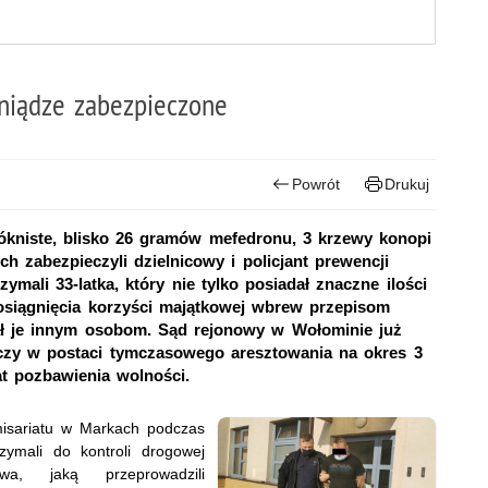
ieniądze zabezpieczone
Powrót
Drukuj
ókniste, blisko 26 gramów mefedronu, 3 krzewy konopi
ych zabezpieczyli dzielnicowy i policjant prewencji
ymali 33-latka, który nie tylko posiadał znaczne ilości
osiągnięcia korzyści majątkowej wbrew przepisom
ał je innym osobom. Sąd rejonowy w Wołominie już
zy w postaci tymczasowego aresztowania na okres 3
at pozbawienia wolności.
omisariatu w Markach podczas
zymali do kontroli drogowej
a, jaką przeprowadzili