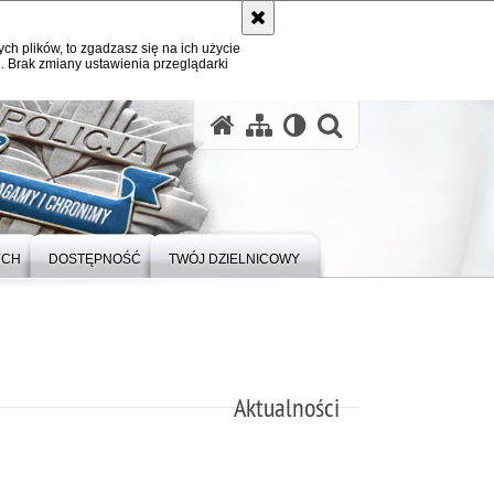
ych plików, to zgadzasz się na ich użycie
. Brak zmiany ustawienia przeglądarki
otwórz wysz
YCH
DOSTĘPNOŚĆ
TWÓJ DZIELNICOWY
Aktualności