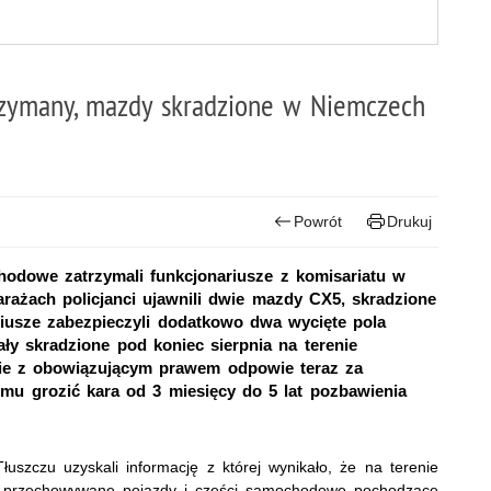
rzymany, mazdy skradzione w Niemczech
Powrót
Drukuj
odowe zatrzymali funkcjonariusze z komisariatu w
arażach policjanci ujawnili dwie mazdy CX5, skradzione
riusze zabezpieczyli dodatkowo dwa wycięte pola
 skradzione pod koniec sierpnia na terenie
e z obowiązującym prawem odpowie teraz za
mu grozić kara od 3 miesięcy do 5 lat pozbawienia
łuszczu uzyskali informację z której wynikało, że na terenie
yć przechowywane pojazdy i części samochodowe pochodzące