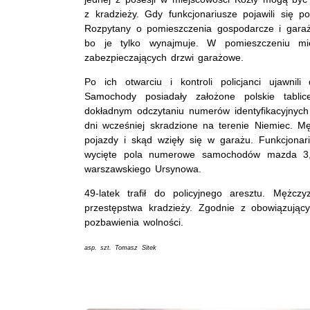
z kradzieży. Gdy funkcjonariusze pojawili się p
Rozpytany o pomieszczenia gospodarcze i garaże
bo je tylko wynajmuje. W pomieszczeniu mies
zabezpieczających drzwi garażowe.
Po ich otwarciu i kontroli policjanci ujawni
Samochody posiadały założone polskie tablice
dokładnym odczytaniu numerów identyfikacyjnych 
dni wcześniej skradzione na terenie Niemiec. M
pojazdy i skąd wzięły się w garażu. Funkcjon
wycięte pola numerowe samochodów mazda 3, k
warszawskiego Ursynowa.
49-latek trafił do policyjnego aresztu. Mężc
przestępstwa kradzieży. Zgodnie z obowiązuj
pozbawienia wolności.
asp. szt. Tomasz Sitek