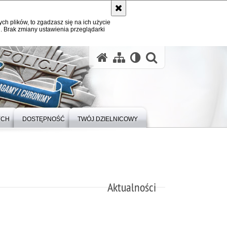
ych plików, to zgadzasz się na ich użycie
. Brak zmiany ustawienia przeglądarki
otwórz wysz
YCH
DOSTĘPNOŚĆ
TWÓJ DZIELNICOWY
Aktualności