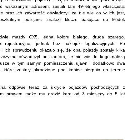
od wskazanym adresem, zastali tam 49-letniego właściciela.
 oraz ich zawartość oświadczył, że nie wie co w ich jest,
zkalnym policjanci znaleźli klucze pasujące do kłódek
li dwie mazdy CX5, jedna koloru białego, druga szarego.
 rejestracyjne, jednak bez naklejek legalizacyjnych. Po
i ich sprawdzeniu okazało się, że oba pojazdy zostały kilka
ężczyzna oświadczył policjantom, że nie wie do kogo należą
ariusze w tym samym pomieszczeniu ujawnili dodatkowo dwa
tóre zostały skradzione pod koniec sierpnia na terenie
zyzna odpowie teraz za ukrycie pojazdów pochodzących z
ącym prawem może mu grozić kara od 3 miesięcy do 5 lat