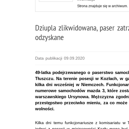
Strona znajduje się w archiwum.
Dziupla zlikwidowana, paser zat
odzyskane
Data publikacji 09.09.2020
49-latka podejrzewanego o paserstwo samoch
Tłuszczu. Na terenie posesji w Kozłach, w g
kilka dni wcześniej w Niemczech. Funkcjona
numerowe samochodów mazda 3, które zostały
warszawskiego Ursynowa. Mężczyzna zgodni
przestępstwo przeciwko mieniu, za co może 
wolności.
Kilka dni temu funkcjonariusze z komisariatu w T
jednej z posesji w miejscowości Kozły mogą b