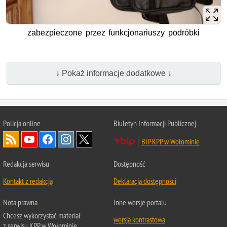
zabezpieczone przez funkcjonariuszy podróbki
↓ Pokaż informacje dodatkowe ↓
Policja online
Biuletyn Informacji Publicznej
BIP KPP w Wołominie
Redakcja serwisu
Dostępność
Kontakt z redakcją
Deklaracja dostępności
Nota prawna
Inne wersje portalu
Chcesz wykorzystać materiał
wersja kontrastowa
z serwisu KPP w Wołominie.