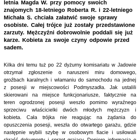
letnia Magda W. przy pomocy swoich
znajomych 18-letniego Roberta R. i 22-letniego
Michała S. chciała załatwić swoje sprawy
osobiste. Całej trójce już zostały przedstawione
zarzuty. Mężczyźni dobrowolnie poddali się już
karze. Kobieta za swoje czyny odpowie przed
sadem.
Kilka dni temu tuż po 22 dyżurny komisariatu w Jadowie
otrzymał zgłoszenie o naruszeni miru domowego,
groźbach karalnych i włamaniu do samochodu na jednej
z posesji w miejscowości Podmyszadła. Jak ustalili
skierowani na miejsce funkcjonariusze, faktycznie na
teren ogrodzonej posesji weszło pomimo wyraźnego
sprzeciwu właścicielki dwóch młodych mężczyzn i
kobieta. Cała trójka nie reagując na żądania do
opuszczenia posesji, weszła do otwartego garażu, gdzie
następnie wybili szybę w osobowym fiacie i usiłowali
skraść dokumenty i sprzęt grający. Dopiero informacja o