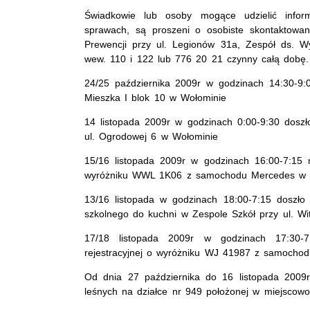
Świadkowie lub osoby mogące udzielić info
sprawach, są proszeni o osobiste skontaktowa
Prewencji przy ul. Legionów 31a, Zespół ds. W
wew. 110 i 122 lub 776 20 21 czynny całą dobę
24/25 października 2009r w godzinach 14:30-9:
Mieszka I blok 10 w Wołominie
14 listopada 2009r w godzinach 0:00-9:30 dosz
ul. Ogrodowej 6 w Wołominie
15/16 listopada 2009r w godzinach 16:00-7:15 ni
wyróżniku WWL 1K06 z samochodu Mercedes w Wo
13/16 listopada w godzinach 18:00-7:15 doszł
szkolnego do kuchni w Zespole Szkół przy ul. W
17/18 listopada 2009r w godzinach 17:30-7:
rejestracyjnej o wyróżniku WJ 41987 z samochodu
Od dnia 27 października do 16 listopada 2009
leśnych na działce nr 949 położonej w miejscowo