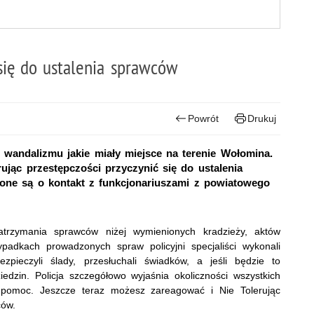
się do ustalenia sprawców
Powrót
Drukuj
 wandalizmu jakie miały miejsce na terenie Wołomina.
ując przestępczości przyczynić się do ustalenia
e są o kontakt z funkcjonariuszami z powiatowego
zatrzymania sprawców niżej wymienionych kradzieży, aktów
padkach prowadzonych spraw policyjni specjaliści wykonali
zpieczyli ślady, przesłuchali świadków, a jeśli będzie to
dzin. Policja szczegółowo wyjaśnia okoliczności wszystkich
 pomoc. Jeszcze teraz możesz zareagować i Nie Tolerując
ców.