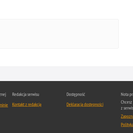
znej
Redakcja serwisu
Dostępność
Nota p
Chcesz 
Kontakt z redakcją
Deklaracja dostępności
minie
z serwi
Zapozna
Polityk