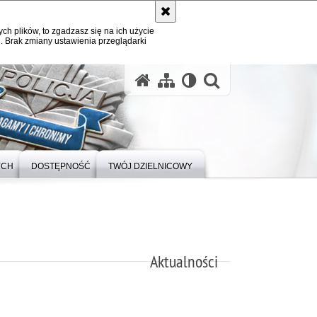
ych plików, to zgadzasz się na ich użycie
. Brak zmiany ustawienia przeglądarki
otwórz wysz
YCH
DOSTĘPNOŚĆ
TWÓJ DZIELNICOWY
Aktualności