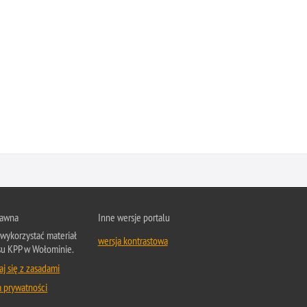
rawna
Inne wersje portalu
wykorzystać materiał
wersja kontrastowa
su KPP w Wołominie.
j się z zasadami
a prywatności