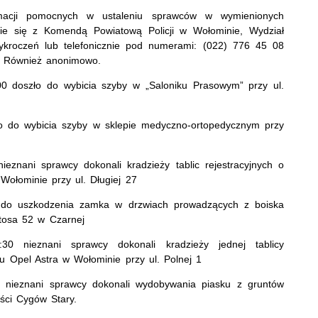
rmacji pomocnych w ustaleniu sprawców w wymienionych
nie się z Komendą Powiatową Policji w Wołominie, Wydział
ykroczeń lub telefonicznie pod numerami: (022) 776 45 08
. Również anonimowo.
00 doszło do wybicia szyby w „Saloniku Prasowym” przy ul.
ło do wybicia szyby w sklepie medyczno-ortopedycznym przy
eznani sprawcy dokonali kradzieży tablic rejestracyjnych o
łominie przy ul. Długiej 27
o do uszkodzenia zamka w drzwiach prowadzących z boiska
itosa 52 w Czarnej
30 nieznani sprawcy dokonali kradzieży jednej tablicy
 Opel Astra w Wołominie przy ul. Polnej 1
r nieznani sprawcy dokonali wydobywania piasku z gruntów
ści Cygów Stary.