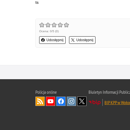
ts
Ocena: 0/5 (0)
Udostępnij
Udostępnij
Policja online
Biuletyn Informacji Public
BIP KPP w Woło