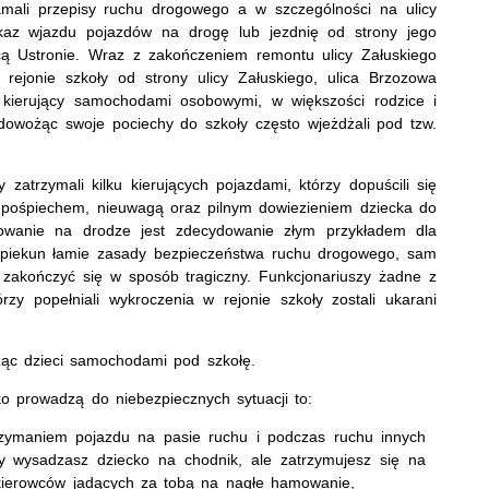
łamali przepisy ruchu drogowego a w szczególności na ulicy
kaz wjazdu pojazdów na drogę lub jezdnię od strony jego
icą Ustronie. Wraz z zakończeniem remontu ulicy Załuskiego
 rejonie szkoły od strony ulicy Załuskiego, ulica Brzozowa
ty kierujący samochodami osobowymi, w większości rodzice i
dowożąc swoje pociechy do szkoły często wjeżdżali pod tzw.
 zatrzymali kilku kierujących pojazdami, którzy dopuścili się
ię pośpiechem, nieuwagą oraz pilnym dowiezieniem dziecka do
owanie na drodze jest zdecydowanie złym przykładem dla
y opiekun łamie zasady bezpieczeństwa ruchu drogowego, sam
 zakończyć się w sposób tragiczny. Funkcjonariuszy żadne z
rzy popełniali wykroczenia w rejonie szkoły zostali ukarani
ożąc dzieci samochodami pod szkołę.
ko prowadzą do niebezpiecznych sytuacji to:
trzymaniem pojazdu na pasie ruchu i podczas ruchu innych
dy wysadzasz dziecko na chodnik, ale zatrzymujesz się na
 kierowców jadących za tobą na nagłe hamowanie,