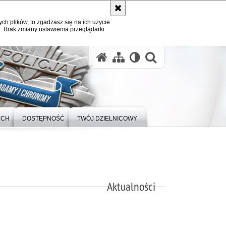
ych plików, to zgadzasz się na ich użycie
. Brak zmiany ustawienia przeglądarki
otwórz wysz
YCH
DOSTĘPNOŚĆ
TWÓJ DZIELNICOWY
Aktualności