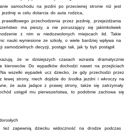
manie samochodu na jezdni po przeciwnej stronie niż jest
 jezdnię w celu dotarcia do auta rodzica,
prawidłowego przechodzenia przez jezdnię, przejeżdżania
zeństwo ma pieszy, a nie poruszający się jakimkolwiek
hodzenie z nim w niedozwolonych miejscach itd. Takie
c nauki wyniesione ze szkoły, o wiele bardziej wpływa na
ji samodzielnych decyzji, postąpi tak, jak ty byś postąpił.
kazują, że w dzisiejszych czasach wzrasta dramatycznie
akże kierowców. Do wypadków dochodzi nawet na przejściach
! Na wszelki wypadek ucz dziecko, że gdy przechodzi przez
lewej strony, niech dojdzie do środka jezdni i wkroczy na
ne, że auta jadące z prawej strony, także się zatrzymały.
ochód ustąpił mu pierwszeństwa, to podobnie zachowa się
dorosłych
, też zapewnią dziecku widoczność na drodze podczas