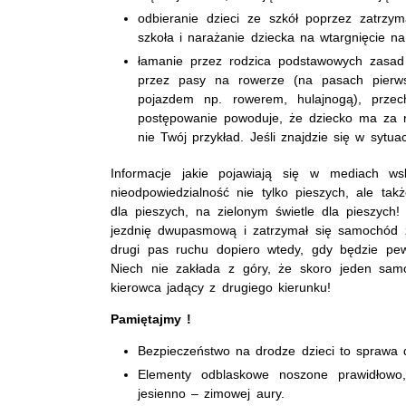
odbieranie dzieci ze szkół poprzez zatrzy
szkoła i narażanie dziecka na wtargnięcie na
łamanie przez rodzica podstawowych zasad 
przez pasy na rowerze (na pasach pierws
pojazdem np. rowerem, hulajnogą), przec
postępowanie powoduje, że dziecko ma za ni
nie Twój przykład. Jeśli znajdzie się w sytuac
Informacje jakie pojawiają się w mediach ws
nieodpowiedzialność nie tylko pieszych, ale t
dla pieszych, na zielonym świetle dla pieszych
jezdnię dwupasmową i zatrzymał się samochód z 
drugi pas ruchu dopiero wtedy, gdy będzie pew
Niech nie zakłada z góry, że skoro jeden sam
kierowca jadący z drugiego kierunku!
Pamiętajmy !
Bezpieczeństwo na drodze dzieci to sprawa 
Elementy odblaskowe noszone prawidłowo
jesienno – zimowej aury.