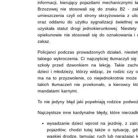
informacji, kierujący pojazdami mechanicznymi 
Brzozowej nie stosowali się do znaku B2 - za
umieszczenia czyli od strony skrzyżowania z ul
oraz oddaniu do użytku sygnalizacji świetlnej w
uzyskała statut drogi jednokierunkowej. Nieste
opiekunowie nie stosowali się do oznakowania i 
zakaz.
Policjanci podczas prowadzonych działań, niestety
takiego wykroczenia. Ci najczęściej tłumaczyli s
szkoły przed dzwonkiem na lekcję. Takie zach
dzieci i młodzieży, którzy widząc, że rodzic cz
ma na to przyzwolenie, co niejednokrotnie może
takich tłumaczeń nie przekonało, a kierowcy któ
mandatami karnymi.
To nie jedyny błąd jaki popełniają rodzice podw
Najczęstsze inne kardynalne błędy, które nierzad
wysadzanie dzieci wprost na jezdnię, z za
pojazdów; chodzi tutaj także o sytuację, g
wąskiej drodze, tamując ruch lub narażając