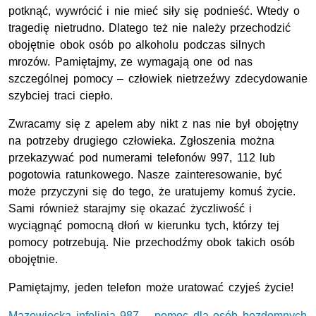
potknąć, wywrócić i nie mieć siły się podnieść. Wtedy o
tragedię nietrudno. Dlatego też nie należy przechodzić
obojętnie obok osób po alkoholu podczas silnych
mrozów. Pamiętajmy, ze wymagają one od nas
szczególnej pomocy – człowiek nietrzeźwy zdecydowanie
szybciej traci ciepło.
Zwracamy się z apelem aby nikt z nas nie był obojętny
na potrzeby drugiego człowieka. Zgłoszenia można
przekazywać pod numerami telefonów 997, 112 lub
pogotowia ratunkowego. Nasze zainteresowanie, być
może przyczyni się do tego, że uratujemy komuś życie.
Sami również starajmy się okazać życzliwość i
wyciągnąć pomocną dłoń w kierunku tych, którzy tej
pomocy potrzebują. Nie przechodźmy obok takich osób
obojętnie.
Pamiętajmy, jeden telefon może uratować czyjeś życie!
Mazowiecka infolinia 987 – pomoc dla osób bezdomnych