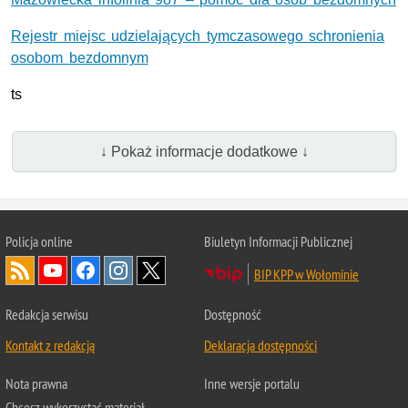
Rejestr miejsc udzielających tymczasowego schronienia
osobom bezdomnym
ts
↓ Pokaż informacje dodatkowe ↓
Policja online
Biuletyn Informacji Publicznej
BIP KPP w Wołominie
Redakcja serwisu
Dostępność
Kontakt z redakcją
Deklaracja dostępności
Nota prawna
Inne wersje portalu
Chcesz wykorzystać materiał