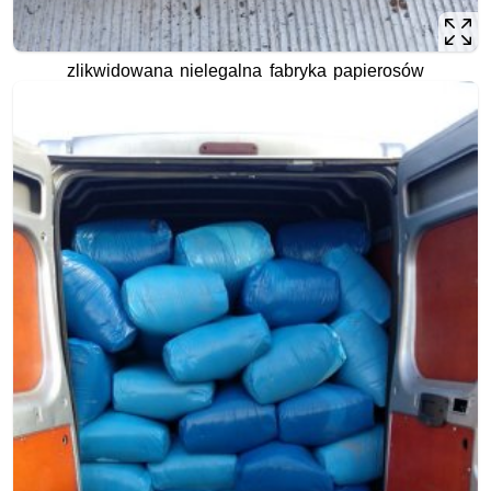
zlikwidowana nielegalna fabryka papierosów