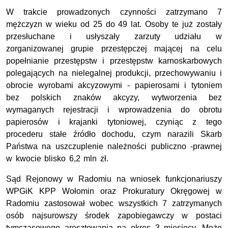
W trakcie prowadzonych czynności zatrzymano 7
mężczyzn w wieku od 25 do 49 lat. Osoby te już zostały
przesłuchane i usłyszały zarzuty udziału w
zorganizowanej grupie przestępczej mającej na celu
popełnianie przestępstw i przestępstw karnoskarbowych
polegających na nielegalnej produkcji, przechowywaniu i
obrocie wyrobami akcyzowymi - papierosami i tytoniem
bez polskich znaków akcyzy, wytworzenia bez
wymaganych rejestracji i wprowadzenia do obrotu
papierosów i krajanki tytoniowej, czyniąc z tego
procederu stałe źródło dochodu, czym narazili Skarb
Państwa na uszczuplenie należności publiczno -prawnej
w kwocie blisko 6,2 mln zł.
Sąd Rejonowy w Radomiu na wniosek funkcjonariuszy
WPGiK KPP Wołomin oraz Prokuratury Okręgowej w
Radomiu zastosował wobec wszystkich 7 zatrzymanych
osób najsurowszy środek zapobiegawczy w postaci
tymczasowego aresztowania na okres 3 miesięcy. Może