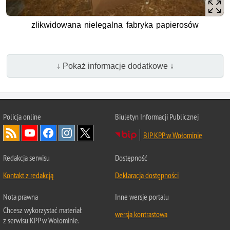
zlikwidowana nielegalna fabryka papierosów
↓ Pokaż informacje dodatkowe ↓
Policja online
Biuletyn Informacji Publicznej
BIP KPP w Wołominie
Redakcja serwisu
Dostępność
Kontakt z redakcją
Deklaracja dostępności
Nota prawna
Inne wersje portalu
Chcesz wykorzystać materiał
wersja kontrastowa
z serwisu KPP w Wołominie.