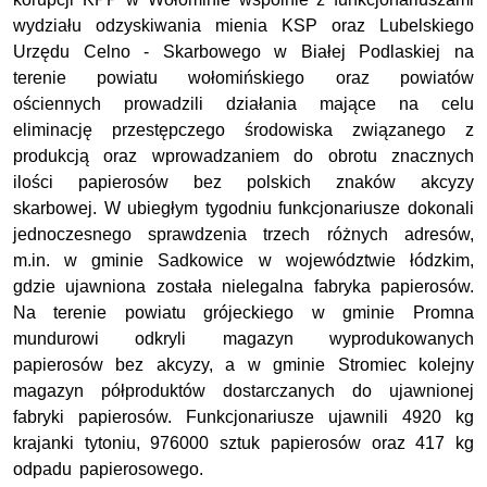
wydziału odzyskiwania mienia KSP oraz Lubelskiego
Urzędu Celno - Skarbowego w Białej Podlaskiej na
terenie powiatu wołomińskiego oraz powiatów
ościennych prowadzili działania mające na celu
eliminację przestępczego środowiska związanego z
produkcją oraz wprowadzaniem do obrotu znacznych
ilości papierosów bez polskich znaków akcyzy
skarbowej. W ubiegłym tygodniu funkcjonariusze dokonali
jednoczesnego sprawdzenia trzech różnych adresów,
m.in. w gminie Sadkowice w województwie łódzkim,
gdzie ujawniona została nielegalna fabryka papierosów.
Na terenie powiatu grójeckiego w gminie Promna
mundurowi odkryli magazyn wyprodukowanych
papierosów bez akcyzy, a w gminie Stromiec kolejny
magazyn półproduktów dostarczanych do ujawnionej
fabryki papierosów. Funkcjonariusze ujawnili 4920 kg
krajanki tytoniu, 976000 sztuk papierosów oraz 417 kg
odpadu papierosowego.