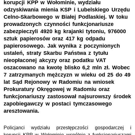
korupcji KPP w Wołominie, wydziału
odzyskiwania mienia KSP i Lubelskiego Urzędu
Celno-Skarbowego w Białej Podlaskiej. W toku
prowadzonych czynności funkcjonariusze
zabezpieczyli 4920 kg krajanki tytoniu, 976000
sztuk papierosów oraz 417 kg odpadu
papierosowego. Jak wynika z poczynionych
ustaleń, straty Skarbu Państwa z tytułu
nieopłaconej akcyzy oraz podatku VAT
oszacowano na kwotę blisko 6,2 mln zł. Wobec
7 zatrzymanych mężczyzn w wieku od 25 do 49
lat Sąd Rejonowy w Radomiu na wniosek
Prokuratury Okręgowej w Radomiu oraz
funkcjonariuszy zastosował najsurowszy środek
zapobiegawczy w postaci tymczasowego
aresztowania.
Policjanci wydziału przestępczości gospodarczej i
korupcji KPP w Wołominie wspólnie z funkcjonariuszami