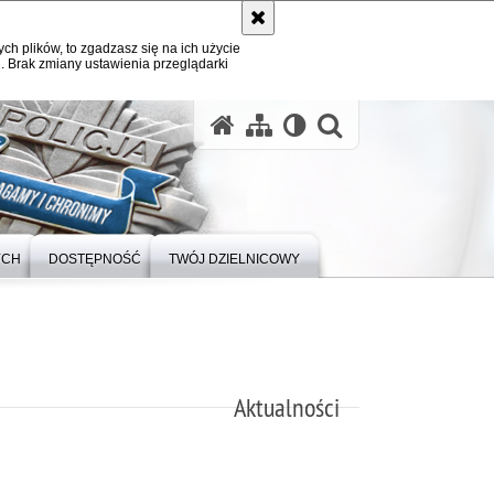
ych plików, to zgadzasz się na ich użycie
. Brak zmiany ustawienia przeglądarki
otwórz wysz
YCH
DOSTĘPNOŚĆ
TWÓJ DZIELNICOWY
Aktualności