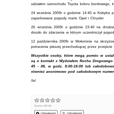
udziałem samochodu Toyota koloru bordowego, któ
24 września 2009r o godzinie 14:40 w Kobyłce pr
zaparkowane pojazdy marki Opel i Chrysler.
26 września 2009r o godzinie 23:40 na drodz
doszło do zdarzenia w którym uczestniczył pojaz
12 października 2009r w Wołominie na skrzyżow
potracenia pieszej przechodzącej przez przejście
Wszystkie osoby, które mogą pomóc w ustale
są o kontakt z Wydziałem Ruchu Drogowego K
45 - 08, w godz. 8:00-16:00 lub całodobowo
również anonimowo pod całodobowym numerem 
/ts/
Ocena: 0/5 (0)
Udostępnij
Udostępnij