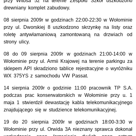
przy Witosa 52 na terenie Zespołu Szkół uszkodzono
drewniany komplet zabudowy.
08 sierpnia 2009r w godzinach 22:00-22:30 w Wołominie
przy ul. Dworskiej 8 uszkodzono skrzynkę na listy oraz
roletę antywłamaniową zamontowaną na drzwiach od
strony ulicy.
08 do 09 sierpnia 2009r w godzinach 21:00-14:00 w
Wołominie przy ul. Armii Krajowej na terenie parkingu za
sklepem API skradziono tablice rejestracyjne o wyróżniku
WX 375YS z samochodu VW Passat.
14 sierpnia 2009r o godzinie 11:00 pracownik TP S.A.
podczas prac konserwatorskich w Wołominie przy u. 1
maja 1 stwierdził dewastację kabla telekomunikacyjnego
znajdującego się w studzience telekomunikacyjnej.
19 do 20 sierpnia 2009r w godzinach 18:00-3:30 w
Wołominie przy ul. Orwida 3A nieznany sprawca dokonał