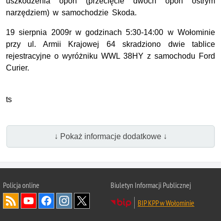
uszkodzenia opon (przecięcie dwóch opon ostrym
narzędziem) w samochodzie Skoda.
19 sierpnia 2009r w godzinach 5:30-14:00 w Wołominie
przy ul. Armii Krajowej 64 skradziono dwie tablice
rejestracyjne o wyróżniku WWL 38HY z samochodu Ford
Curier.
ts
↓ Pokaż informacje dodatkowe ↓
Policja online
Biuletyn Informacji Publicznej
BIP KPP w Wołominie