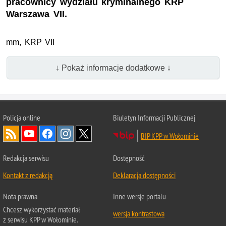
pracownicy wydziału kryminalnego KRP
Warszawa VII.
mm, KRP VII
↓ Pokaż informacje dodatkowe ↓
Policja online
Biuletyn Informacji Publicznej
BIP KPP w Wołominie
Redakcja serwisu
Dostępność
Kontakt z redakcją
Deklaracja dostępności
Nota prawna
Inne wersje portalu
Chcesz wykorzystać materiał
wersja kontrastowa
z serwisu KPP w Wołominie.