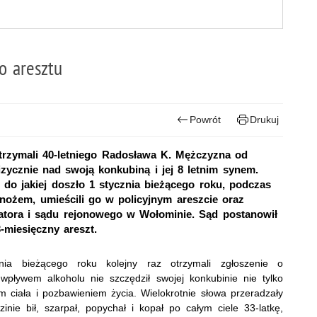
do aresztu
Powrót
Drukuj
trzymali 40-letniego Radosława K. Mężczyzna od
fizycznie nad swoją konkubiną i jej 8 letnim synem.
 do jakiej doszło 1 stycznia bieżącego roku, podczas
 nożem, umieścili go w policyjnym areszcie oraz
ratora i sądu rejonowego w Wołominie. Sąd postanowił
miesięczny areszt.
nia bieżącego roku kolejny raz otrzymali zgłoszenie o
pływem alkoholu nie szczędził swojej konkubinie nie tylko
m ciała i pozbawieniem życia. Wielokrotnie słowa przeradzały
ie bił, szarpał, popychał i kopał po całym ciele 33-latkę,