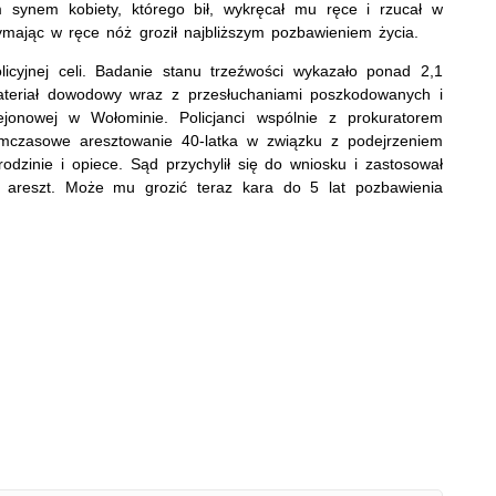
m synem kobiety, którego bił, wykręcał mu ręce i rzucał w
mając w ręce nóż groził najbliższym pozbawieniem życia.
olicyjnej celi. Badanie stanu trzeźwości wykazało ponad 2,1
ateriał dowodowy wraz z przesłuchaniami poszkodowanych i
ejonowej w Wołominie. Policjanci wspólnie z prokuratorem
ymczasowe aresztowanie 40-latka w związku z podejrzeniem
odzinie i opiece. Sąd przychylił się do wniosku i zastosował
reszt. Może mu grozić teraz kara do 5 lat pozbawienia