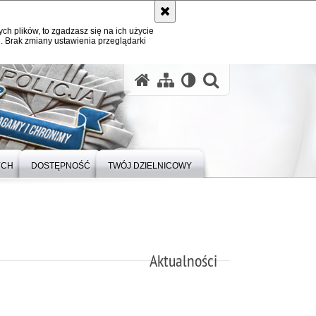
ych plików, to zgadzasz się na ich użycie
. Brak zmiany ustawienia przeglądarki
otwórz wysz
YCH
DOSTĘPNOŚĆ
TWÓJ DZIELNICOWY
Aktualności