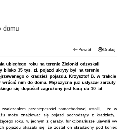
do domu
Powrót
Drukuj
a ubiegłego roku na terenie Zielonki odzyskali
blisko 35 tys. zł. pojazd ukryty był na terenie
ejrzewanego o kradzież pojazdu. Krzysztof B. w trakcie
y wrócić nim do domu. Mężczyzna już usłyszał zarzuty
iego się dopuścił zagrożony jest karą do 10 lat
ę zwalczaniem przestępczości samochodowej ustalili, że w
rażu może znajdować się pojazd pochodzący z kradzieży.
ieżącego roku, w jednym z garaży, funkcjonariusze ujawnili vw
ych pojazdu okazało się, że został on skradziony pod koniec