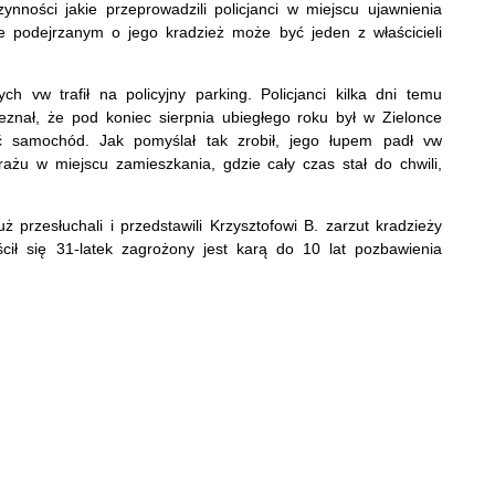
nności jakie przeprowadzili policjanci w miejscu ujawnienia
e podejrzanym o jego kradzież może być jeden z właścicieli
ch vw trafił na policyjny parking. Policjanci kilka dni temu
eznał, że pod koniec sierpnia ubiegłego roku był w Zielonce
ć samochód. Jak pomyślał tak zrobił, jego łupem padł vw
ażu w miejscu zamieszkania, gdzie cały czas stał do chwili,
ż przesłuchali i przedstawili Krzysztofowi B. zarzut kradzieży
ł się 31-latek zagrożony jest karą do 10 lat pozbawienia