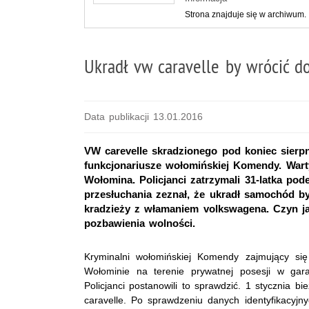
Strona znajduje się w archiwum.
Ukradł vw caravelle by wrócić 
Data publikacji 13.01.2016
VW carevelle skradzionego pod koniec sierpni
funkcjonariusze wołomińskiej Komendy. Warty 
Wołomina. Policjanci zatrzymali 31-latka pod
przesłuchania zeznał, że ukradł samochód b
kradzieży z włamaniem volkswagena. Czyn jak
pozbawienia wolności.
Kryminalni wołomińskiej Komendy zajmujący si
Wołominie na terenie prywatnej posesji w ga
Policjanci postanowili to sprawdzić. 1 stycznia b
caravelle. Po sprawdzeniu danych identyfikacyjn