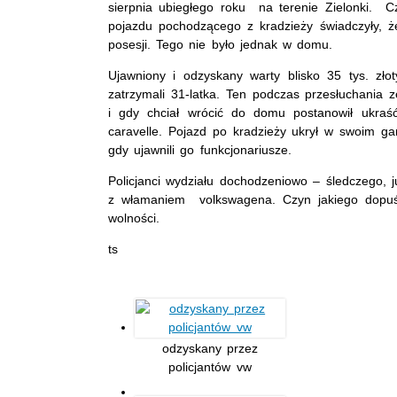
sierpnia ubiegłego roku na terenie Zielonki. Czy
pojazdu pochodzącego z kradzieży świadczyły, ż
posesji. Tego nie było jednak w domu.
Ujawniony i odzyskany warty blisko 35 tys. złoty
zatrzymali 31-latka. Ten podczas przesłuchania z
i gdy chciał wrócić do domu postanowił ukraś
caravelle. Pojazd po kradzieży ukrył w swoim gar
gdy ujawnili go funkcjonariusze.
Policjanci wydziału dochodzeniowo – śledczego, ju
z włamaniem volkswagena. Czyn jakiego dopuści
wolności.
ts
odzyskany przez
policjantów vw