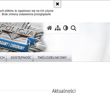
ych plików, to zgadzasz się na ich użycie
. Brak zmiany ustawienia przeglądarki
otwórz wysz
YCH
DOSTĘPNOŚĆ
TWÓJ DZIELNICOWY
Aktualności