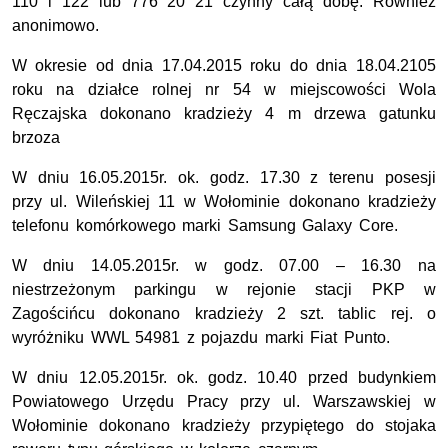
110 i 122 lub 776 20 21 czynny całą dobę. Również
anonimowo.
W okresie od dnia 17.04.2015 roku do dnia 18.04.2105
roku na działce rolnej nr 54 w miejscowości Wola
Ręczajska dokonano kradzieży 4 m drzewa gatunku
brzoza
W dniu 16.05.2015r. ok. godz. 17.30 z terenu posesji
przy ul. Wileńskiej 11 w Wołominie dokonano kradzieży
telefonu komórkowego marki Samsung Galaxy Core.
W dniu 14.05.2015r. w godz. 07.00 – 16.30 na
niestrzeżonym parkingu w rejonie stacji PKP w
Zagościńcu dokonano kradzieży 2 szt. tablic rej. o
wyróżniku WWL 54981 z pojazdu marki Fiat Punto.
W dniu 12.05.2015r. ok. godz. 10.40 przed budynkiem
Powiatowego Urzędu Pracy przy ul. Warszawskiej w
Wołominie dokonano kradzieży przypiętego do stojaka