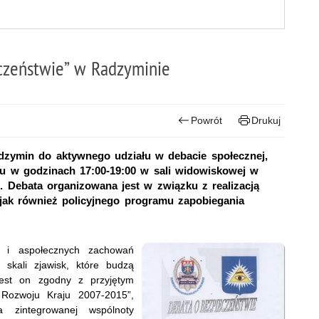
czeństwie” w Radzyminie
Powrót
Drukuj
zymin do aktywnego udziału w debacie społecznej,
ku w godzinach 17:00-19:00 w sali widowiskowej w
5. Debata organizowana jest w związku z realizacją
ak również policyjnego programu zapobiegania
i i aspołecznych zachowań
skali zjawisk, które budzą
Jest on zgodny z przyjętym
Rozwoju Kraju 2007-2015”,
 zintegrowanej wspólnoty