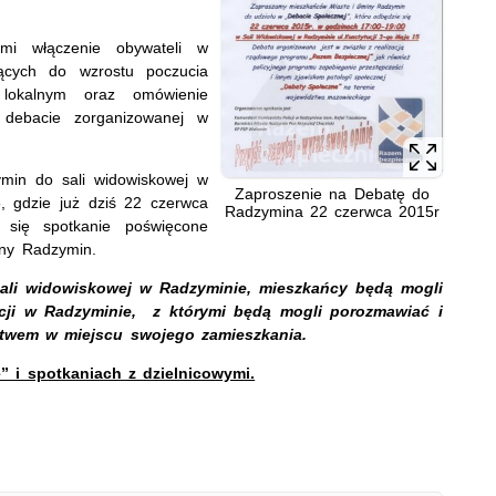
mi włączenie obywateli w
jących do wzrostu poczucia
 lokalnym oraz omówienie
j debacie zorganizowanej w
min do sali widowiskowej w
Zaproszenie na Debatę do
, gdzie już dziś 22 czerwca
Radzymina 22 czerwca 2015r
się spotkanie poświęcone
iny Radzymin.
ali widowiskowej w Radzyminie, mieszkańcy będą mogli
icji w Radzyminie, z którymi będą mogli porozmawiać i
stwem w miejscu swojego zamieszkania.
” i spotkaniach z dzielnicowymi.