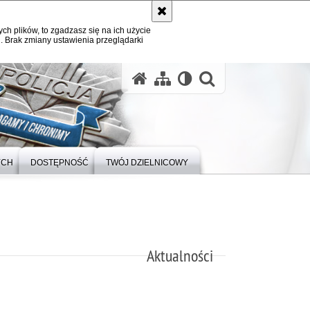
ych plików, to zgadzasz się na ich użycie
. Brak zmiany ustawienia przeglądarki
otwórz wysz
YCH
DOSTĘPNOŚĆ
TWÓJ DZIELNICOWY
Aktualności