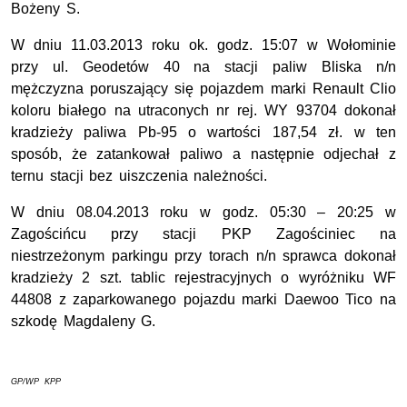
Bożeny S.
W dniu 11.03.2013 roku ok. godz. 15:07 w Wołominie
przy ul. Geodetów 40 na stacji paliw Bliska n/n
mężczyzna poruszający się pojazdem marki Renault Clio
koloru białego na utraconych nr rej. WY 93704 dokonał
kradzieży paliwa Pb-95 o wartości 187,54 zł. w ten
sposób, że zatankował paliwo a następnie odjechał z
ternu stacji bez uiszczenia należności.
W dniu 08.04.2013 roku w godz. 05:30 – 20:25 w
Zagościńcu przy stacji PKP Zagościniec na
niestrzeżonym parkingu przy torach n/n sprawca dokonał
kradzieży 2 szt. tablic rejestracyjnych o wyróżniku WF
44808 z zaparkowanego pojazdu marki Daewoo Tico na
szkodę Magdaleny G.
GP/WP KPP