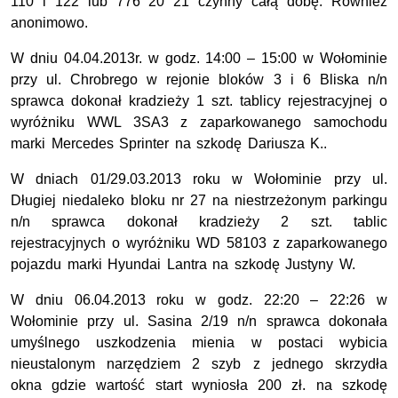
110 i 122 lub 776 20 21 czynny całą dobę. Również
anonimowo.
W dniu 04.04.2013r. w godz. 14:00 – 15:00 w Wołominie
przy ul. Chrobrego w rejonie bloków 3 i 6 Bliska n/n
sprawca dokonał kradzieży 1 szt. tablicy rejestracyjnej o
wyróżniku WWL 3SA3 z zaparkowanego samochodu
marki Mercedes Sprinter na szkodę Dariusza K..
W dniach 01/29.03.2013 roku w Wołominie przy ul.
Długiej niedaleko bloku nr 27 na niestrzeżonym parkingu
n/n sprawca dokonał kradzieży 2 szt. tablic
rejestracyjnych o wyróżniku WD 58103 z zaparkowanego
pojazdu marki Hyundai Lantra na szkodę Justyny W.
W dniu 06.04.2013 roku w godz. 22:20 – 22:26 w
Wołominie przy ul. Sasina 2/19 n/n sprawca dokonała
umyślnego uszkodzenia mienia w postaci wybicia
nieustalonym narzędziem 2 szyb z jednego skrzydła
okna gdzie wartość start wyniosła 200 zł. na szkodę