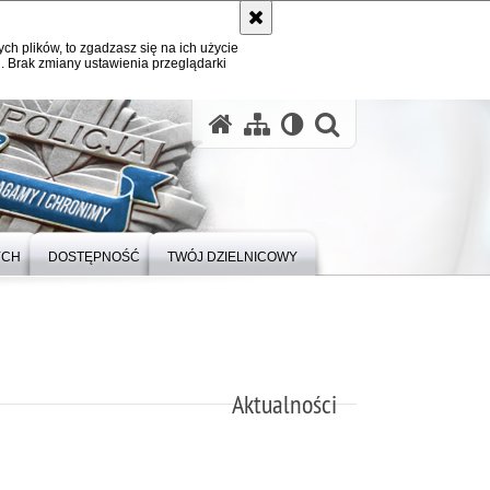
ych plików, to zgadzasz się na ich użycie
. Brak zmiany ustawienia przeglądarki
otwórz wysz
YCH
DOSTĘPNOŚĆ
TWÓJ DZIELNICOWY
Aktualności