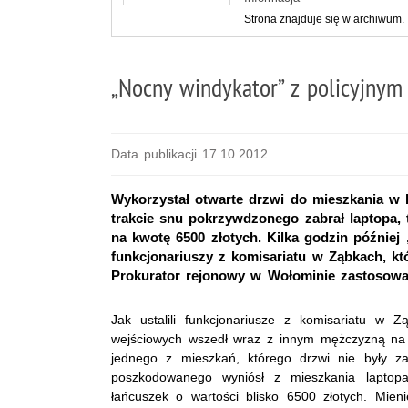
Strona znajduje się w archiwum.
„Nocny windykator” z policyjny
Data publikacji 17.10.2012
Wykorzystał otwarte drzwi do mieszkania w 
trakcie snu pokrzywdzonego zabrał laptopa, t
na kwotę 6500 złotych. Kilka godzin później
funkcjonariuszy z komisariatu w Ząbkach, kt
Prokurator rejonowy w Wołominie zastosował 
Jak ustalili funkcjonariusze z komisariatu w
wejściowych wszedł wraz z innym mężczyzną na k
jednego z mieszkań, którego drzwi nie były z
poszkodowanego wyniósł z mieszkania laptopa,
łańcuszek o wartości blisko 6500 złotych. Mie