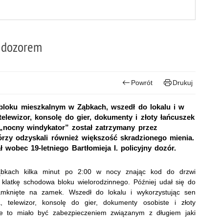
m dozorem
Powrót
Drukuj
bloku mieszkalnym w Ząbkach, wszedł do lokalu i w
elewizor, konsolę do gier, dokumenty i złoty łańcuszek
 „nocny windykator” został zatrzymany przez
órzy odzyskali również większość skradzionego mienia.
wobec 19-letniego Bartłomieja I. policyjny dozór.
 Ząbkach kilka minut po 2:00 w nocy znając kod do drzwi
latkę schodowa bloku wielorodzinnego. Później udał się do
amknięte na zamek. Wszedł do lokalu i wykorzystując sen
 telewizor, konsolę do gier, dokumenty osobiste i złoty
nie to miało być zabezpieczeniem związanym z długiem jaki