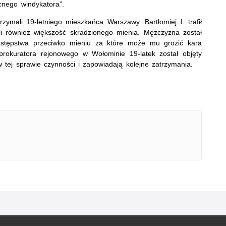
cnego windykatora”.
rzymali 19-letniego mieszkańca Warszawy. Bartłomiej I. trafił
li również większość skradzionego mienia. Mężczyzna został
rzestępstwa przeciwko mieniu za które może mu grozić kara
prokuratora rejonowego w Wołominie 19-latek został objęty
 tej sprawie czynności i zapowiadają kolejne zatrzymania.