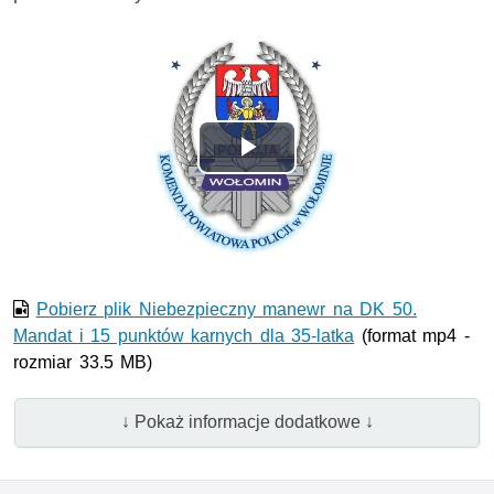
Odtwórz
wideo
Pobierz plik Niebezpieczny manewr na DK 50.
Mandat i 15 punktów karnych dla 35-latka
(format mp4 -
rozmiar 33.5 MB)
↓ Pokaż informacje dodatkowe ↓