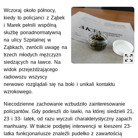
Wczoraj około północy,
kiedy to policjanci z Ząbek
i Marek pełnili wspólną
służbę ponadnormatywną
na ulicy Szpitalnej w
Ząbkach, zwrócili uwagę na
trzech młodych mężczyzn
siedzących na ławce. Na
widok przejeżdżającego
radiowozu wszyscy
nerwowo rozglądali się na boki i unikali kontaktu
wzrokowego.
Niecodzienne zachowanie wzbudziło zainteresowanie
policjantów. Gdy podeszli do ławki, na której siedzieli 21,
23 i 33- latek, od razu wyczuli charakterystyczny zapach
marihuany. W trakcie podjętej interwencji w kieszeni 23-
latka funkcjonariusze znaleźli pudełko z zawartością