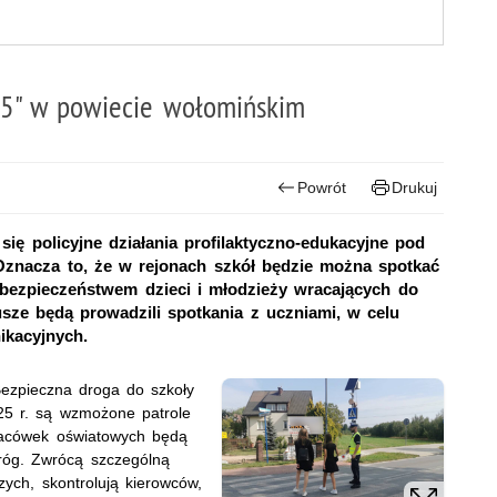
25" w powiecie wołomińskim
Powrót
Drukuj
ę policyjne działania profilaktyczno-edukacyjne pod
Oznacza to, że w rejonach szkół będzie można spotkać
o bezpieczeństwem dzieci i młodzieży wracających do
sze będą prowadzili spotkania z uczniami, w celu
kacyjnych.
ezpieczna droga do szkoły
25 r. są wzmożone patrole
placówek oświatowych będą
róg. Zwrócą szczególną
ych, skontrolują kierowców,