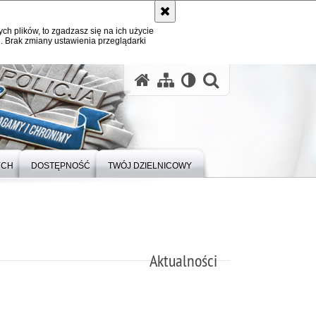
ych plików, to zgadzasz się na ich użycie
. Brak zmiany ustawienia przeglądarki
otwórz wysz
YCH
DOSTĘPNOŚĆ
TWÓJ DZIELNICOWY
Aktualności