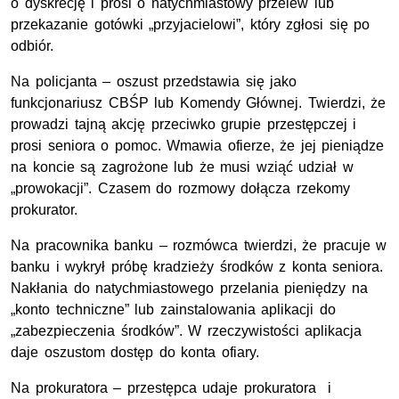
o dyskrecję i prosi o natychmiastowy przelew lub
przekazanie gotówki „przyjacielowi”, który zgłosi się po
odbiór.
Na policjanta – oszust przedstawia się jako
funkcjonariusz CBŚP lub Komendy Głównej. Twierdzi, że
prowadzi tajną akcję przeciwko grupie przestępczej i
prosi seniora o pomoc. Wmawia ofierze, że jej pieniądze
na koncie są zagrożone lub że musi wziąć udział w
„prowokacji”. Czasem do rozmowy dołącza rzekomy
prokurator.
Na pracownika banku – rozmówca twierdzi, że pracuje w
banku i wykrył próbę kradzieży środków z konta seniora.
Nakłania do natychmiastowego przelania pieniędzy na
„konto techniczne” lub zainstalowania aplikacji do
„zabezpieczenia środków”. W rzeczywistości aplikacja
daje oszustom dostęp do konta ofiary.
Na prokuratora – przestępca udaje prokuratora i