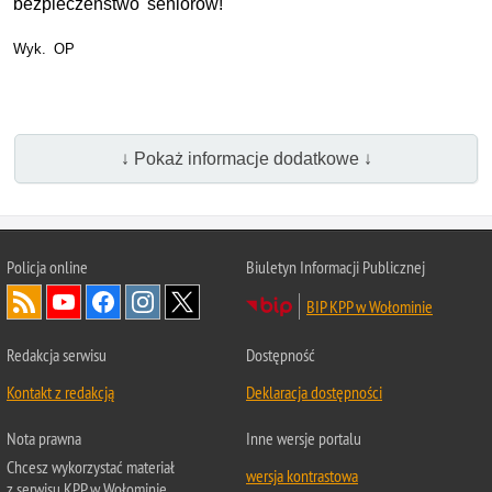
bezpieczeństwo seniorów!
Wyk. OP
↓ Pokaż informacje dodatkowe ↓
Policja online
Biuletyn Informacji Publicznej
BIP KPP w Wołominie
Redakcja serwisu
Dostępność
Kontakt z redakcją
Deklaracja dostępności
Nota prawna
Inne wersje portalu
Chcesz wykorzystać materiał
wersja kontrastowa
z serwisu KPP w Wołominie.