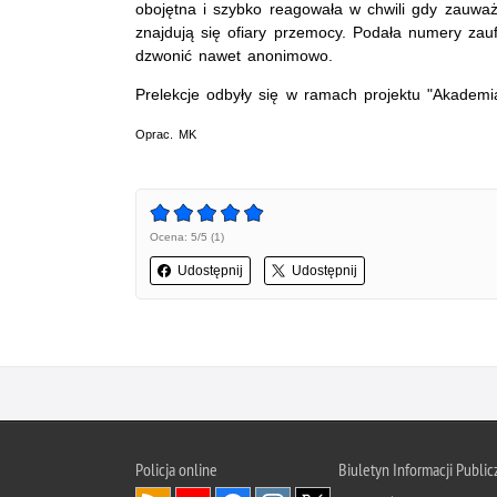
obojętna i szybko reagowała w chwili gdy zauważ
znajdują się ofiary przemocy. Podała numery za
dzwonić nawet anonimowo.
Prelekcje odbyły się w ramach projektu "Akademi
Oprac. MK
Ocena: 5/5 (1)
Udostępnij
Udostępnij
Policja online
Biuletyn Informacji Public