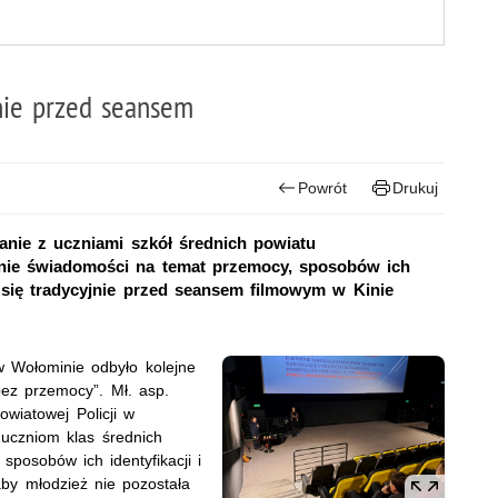
nie przed seansem
Powrót
Drukuj
anie z uczniami szkół średnich powiatu
enie świadomości na temat przemocy, sposobów ich
ły się tradycyjnie przed seansem filmowym w Kinie
w Wołominie odbyło kolejne
ez przemocy”. Mł. asp.
wiatowej Policji w
uczniom klas średnich
posobów ich identyfikacji i
aby młodzież nie pozostała