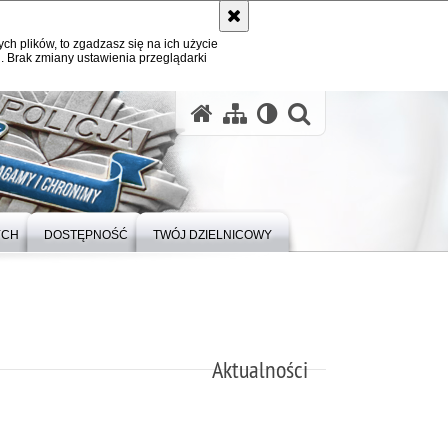
ych plików, to zgadzasz się na ich użycie
. Brak zmiany ustawienia przeglądarki
otwórz wysz
YCH
DOSTĘPNOŚĆ
TWÓJ DZIELNICOWY
Aktualności