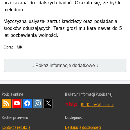
przekazana do dalszych badań. Okazało się, że był to
mefedron.
Mężczyzna usłyszał zarzut kradzieży oraz posiadania
środków odurzających. Teraz grozi mu kara nawet do 5
lat pozbawienia wolności.
Oprac. MK
↓ Pokaż informacje dodatkowe ↓
Policja online
Biuletyn Informacji Publicznej
BIP KPP w Wołominie
Redakcja serwisu
Dostępność
Kontakt z redakcją
Deklaracja dostępności